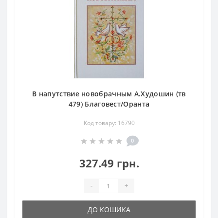
В напутствие новобрачным А.Худошин (тв
479) Благовест/Оранта
Код товару: 16790
0
327.49 грн.
-
+
ДО КОШИКА