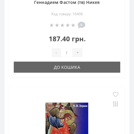
Геннадием Фастом (тв) Никея
Код товару: 16406
0
187.40 грн.
-
+
ДО КОШИКА