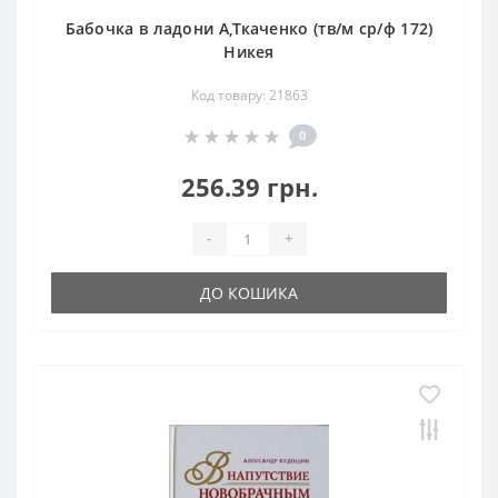
Бабочка в ладони А,Ткаченко (тв/м ср/ф 172)
Никея
Код товару: 21863
0
256.39 грн.
-
+
ДО КОШИКА