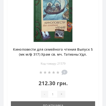
Киноповести для семейного чтения Выпуск 5
(мк м/ф 317) Храм св. мч. Татианы Удл.
Код товару: 21579
0
212.30 грн.
-
+
ДО КОШИКА