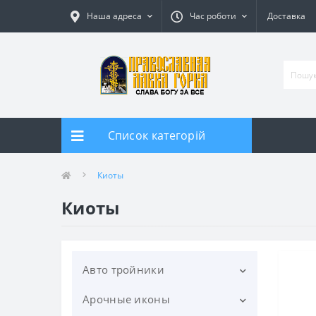
Наша адреса
Час роботи
Доставка
Список категорій
Киоты
Киоты
Авто тройники
Арочные иконы
Тройник автомобильный под
старину дер