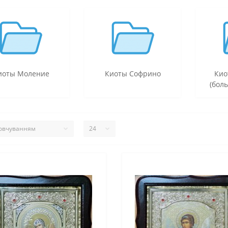
иоты Моление
Киоты Софрино
Кио
(бол