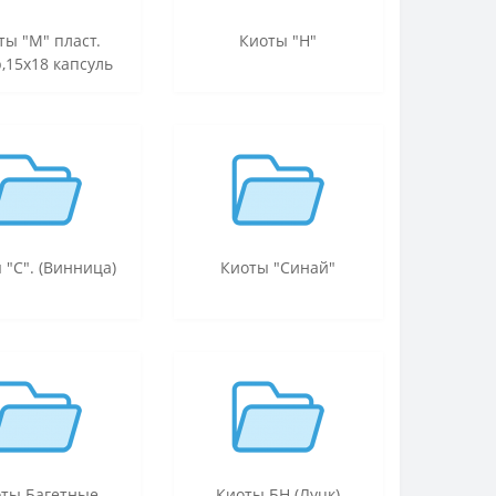
ты "М" пласт.
Киоты "Н"
,15х18 капсуль
 "С". (Винница)
Киоты "Синай"
ты Багетные
Киоты БН (Луцк)