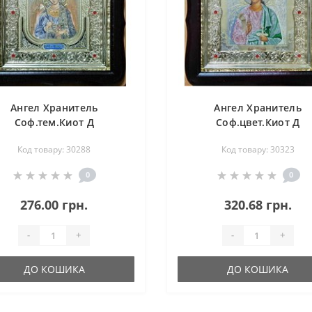
Ангел Хранитель
Ангел Хранитель
Соф.тем.Киот Д
Соф.цвет.Киот Д
р.фигурный пл.вставка
дер.фигурный пл.вста
Код товару: 30288
Код товару: 30323
15х18 20ф с камнями
15х18 20ф с камням
0
0
276.00 грн.
320.68 грн.
-
+
-
+
ДО КОШИКА
ДО КОШИКА