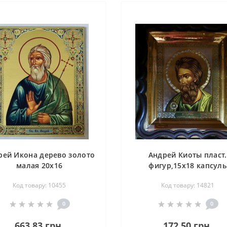
рей Икона дерево золото
Андрей Киоты пласт.
малая 20х16
фигур,15х18 капсуль
Код товару: 10455
Код товару: 14821
0
0
663.83 грн.
172.50 грн.