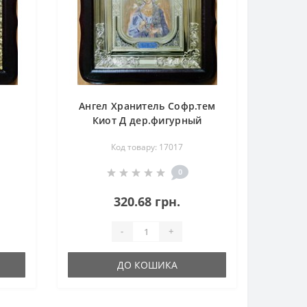
Ангел Хранитель Софр.тем
Киот Д дер.фигурный
вка
пл.вставка 15х18 5ф
Код товару: 17017
и
0
320.68 грн.
-
+
ДО КОШИКА