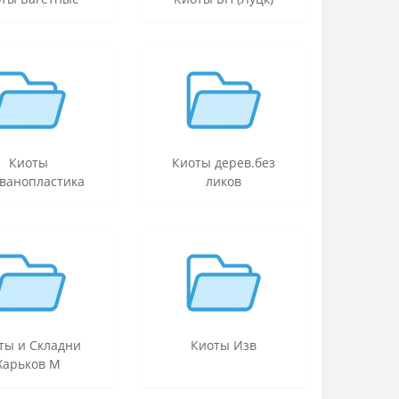
Киоты
Киоты дерев.без
ьванопластика
ликов
ты и Складни
Киоты Изв
Харьков М