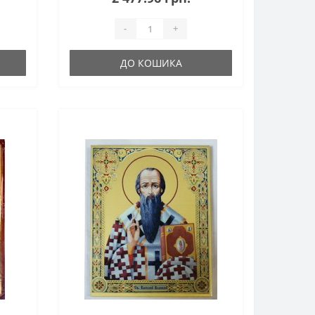
-
+
ДО КОШИКА