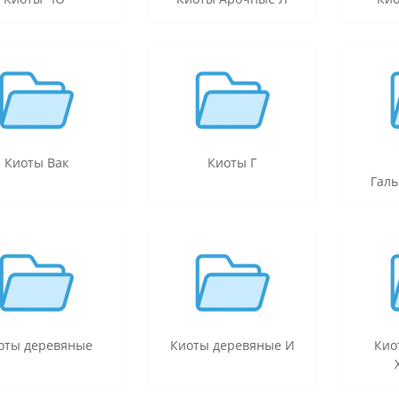
Киоты Вак
Киоты Г
Гал
оты деревяные
Киоты деревяные И
Кио