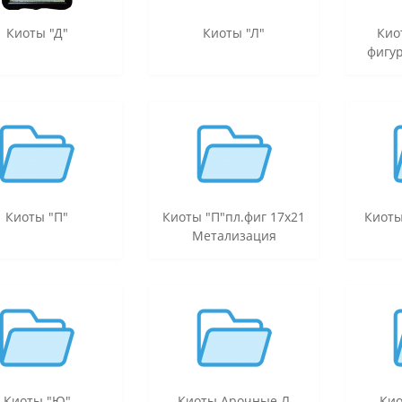
Киоты "Д"
Киоты "Л"
Кио
фигур
Киоты "П"
Киоты "П"пл.фиг 17х21
Киоты
Метализация
Киоты "Ю"
Киоты Арочные Л
Кио