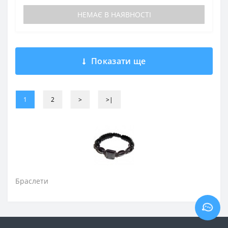
НЕМАЄ В НАЯВНОСТІ
Показати ще
1
2
>
>|
Браслети