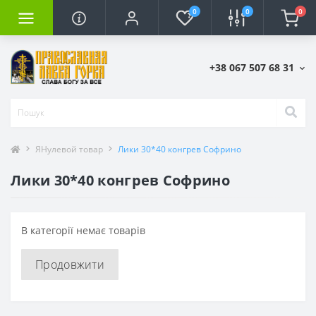
0
0
0
+38 067 507 68 31
ЯНулевой товар
Лики 30*40 конгрев Софрино
Лики 30*40 конгрев Софрино
В категорії немає товарів
Продовжити