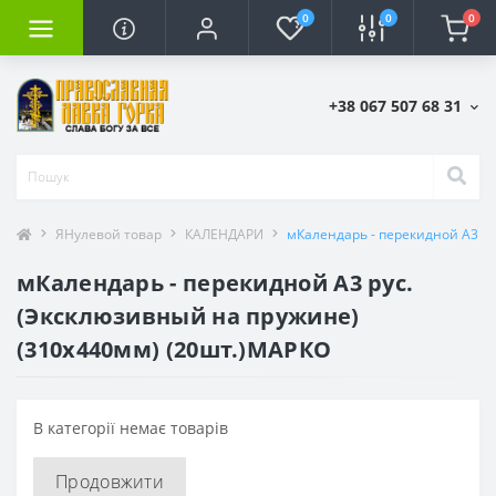
0
0
0
+38 067 507 68 31
ЯНулевой товар
КАЛЕНДАРИ
мКалендарь - перекидной А3 ру
мКалендарь - перекидной А3 рус.
(Эксклюзивный на пружине)
(310х440мм) (20шт.)МАРКО
В категорії немає товарів
Продовжити