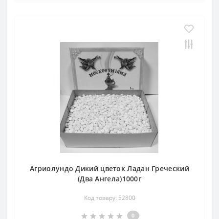
Агриолундо Дикий цветок Ладан Греческий
(Два Ангела)1000г
Код товару: 52800
0