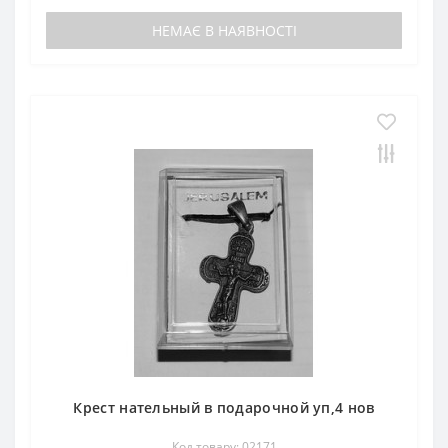
НЕМАЄ В НАЯВНОСТІ
Крест нательный в подарочной уп,4 нов
Код товару: 02171