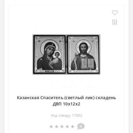
Казанская Спаситель (светлый лик) складень
ДВП 10х12х2
Код товару: 17062
0