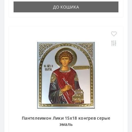
ДО КОШИКА
Пантелеимон Лики 15х18 конгрев серые
эмаль