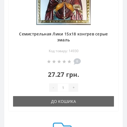
Семистрельная Лики 15х18 конгрев серые
эмаль
Код товару: 14930
0
27.27 грн.
-
+
ДО КОШИКА