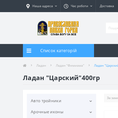
Наша адреса
Час роботи
Доставка
Список категорій
Ладан
Ладан "Фимиама"
Ладан "Царски
Ладан "Царский"400гр
Авто тройники
Арочные иконы
Тройник автомобильный под
старину дер