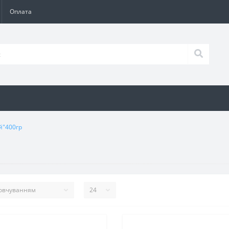
Оплата
й"400гр