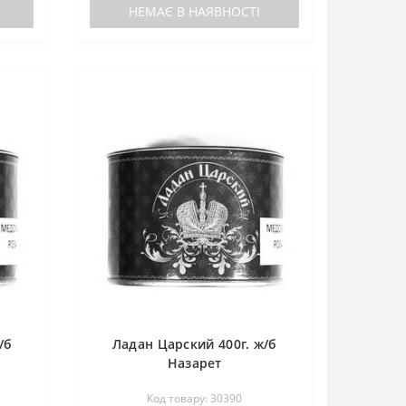
НЕМАЄ В НАЯВНОСТІ
/б
Ладан Царский 400г. ж/б
Назарет
Код товару: 30390