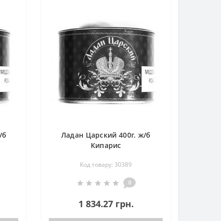
/б
Ладан Царский 400г. ж/б
Кипарис
Код товару: 30389
0
1 834.27 грн.